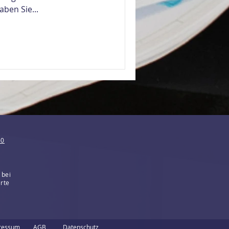
ben Sie...
-0
 bei
erte
ressum
AGB
Datenschutz