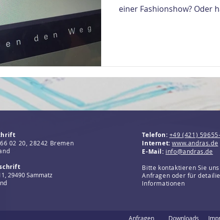
einer Fashionshow? Oder ha
hrift
Telefon:
+49 (421) 59655
 66 02 20,
28242 Bremen
Internet:
www.andras.de
and
E-Mail:
info@andras.de
schrift
Bitte kontaktieren Sie uns
11,
29490 Sammatz
Anfragen oder für detaili
and
Informationen
Anfragen
Downloads
Imp