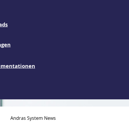
ads
ngen
umentationen
Andras System News